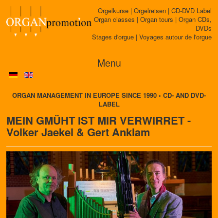
Orgelkurse | Orgelreisen | CD-DVD Label
Organ classes | Organ tours | Organ CDs,
DVDs
Stages d'orgue | Voyages autour de l'orgue
Menu
ORGAN MANAGEMENT IN EUROPE SINCE 1990 • CD- AND DVD-
LABEL
MEIN GMÜHT IST MIR VERWIRRET -
Volker Jaekel & Gert Anklam