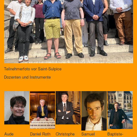
Teilnehmerfoto vor Saint-Sulpice
Dozenten und Instrumente
Aude
Daniel Roth
Christophe
Samuel
Baptiste-