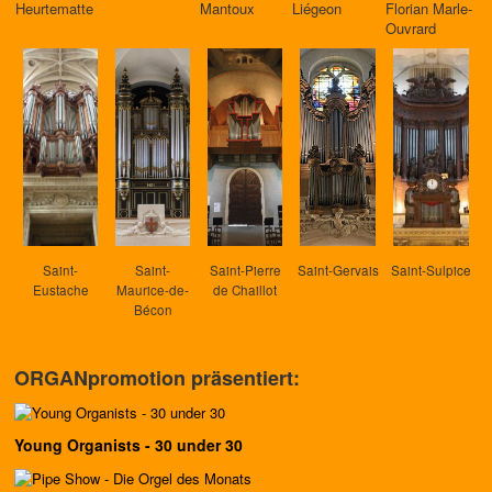
Heurtematte
Mantoux
Liégeon
Florian Marle-
Ouvrard
Saint-
Saint-
Saint-Pierre
Saint-Gervais
Saint-Sulpice
Eustache
Maurice-de-
de Chaillot
Bécon
ORGANpromotion präsentiert:
Young Organists - 30 under 30