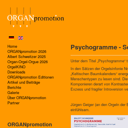
Psychogramme - Se
Home
ORGANpromotion 2026
Albert Schweitzer 2025
Unter dem Titel „Psychogramme“ t
Organ-Orgel-Orgue 2026
OrgelKINO
In den Sätzen der Orgelsinfonie Nr.
Downloads
„Keltischen Baumkalenders“ energ
ORGANpromotion Editionen
Menschentypen zu lesen sind. Die 
Artikel und Beiträge
Komponieren derart von Kontraste
Berichte
Exzess und fragiler Introversion ve
Galerie
Über ORGANpromotion
Partner
Jürgen Geiger (an den Orgeln der B
einfühlsam.
ORGANpromotion