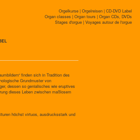
Orgelkurse | Orgelreisen | CD-DVD Label
Organ classes | Organ tours | Organ CDs, DVDs
Stages d'orgue | Voyages autour de l'orgue
BEL
aumbildern“ finden sich in Tradition des
chologische Grundmuster von
er, dessen so genialisches wie eruptives
ierung dieses Leben zwischen maßlosem
tituren höchst virtuos, ausdrucksstark und