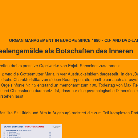
ORGAN MANAGEMENT IN EUROPE SINCE 1990 • CD- AND DVD-LA
elengemälde als Botschaften des Inneren
reffen drei expressive Orgelwerke von Enjott Schneider zusammen:
 2 wird die Gottesmutter Maria in vier Ausdrucksbildern dargestellt. In den „B
etische Charakteristika von sieben Baumtypen, die unmittelbar auch als psy
Orgelsinfonie Nr. 15 entstand „in memoriam“ zum 100. Todestag von Max Reg
n und Obsessionen durchsetzt ist, dass nur eine psychologische Dimension
rstehen lässt.
asilika St. Ulrich und Afra in Augsburg) meistert die zum Teil komplexen Par