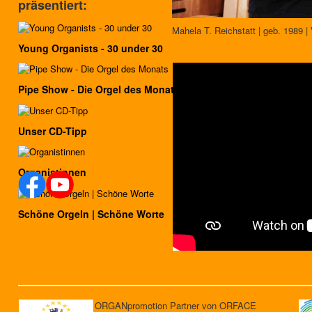
präsentiert:
Mahela T. Reichstatt | geb. 1989 | 
Young Organists - 30 under 30
Pipe Show - Die Orgel des Monats
Unser CD-Tipp
Organistinnen
Schöne Orgeln | Schöne Worte
ORGANpromotion Partner von ORFACE