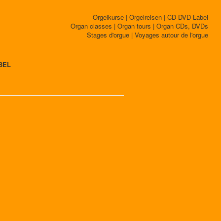
Orgelkurse | Orgelreisen | CD-DVD Label
Organ classes | Organ tours | Organ CDs, DVDs
Stages d'orgue | Voyages autour de l'orgue
BEL