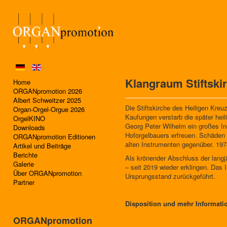
Klangraum Stiftski
Home
ORGANpromotion 2026
Albert Schweitzer 2025
Die Stiftskirche des Heiligen Kreu
Organ-Orgel-Orgue 2026
Kaufungen verstarb die später hei
OrgelKINO
Georg Peter Wilhelm ein großes In
Downloads
Hoforgelbauers erfreuen. Schäden
ORGANpromotion Editionen
alten Instrumenten gegenüber. 1974
Artikel und Beiträge
Berichte
Als krönender Abschluss der langj
Galerie
– seit 2019 wieder erklingen. Das 
Über ORGANpromotion
Ursprungsstand zurückgeführt.
Partner
Disposition und mehr Informati
ORGANpromotion