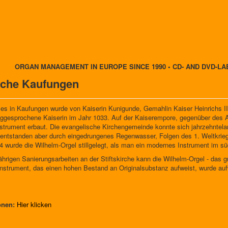
ORGAN MANAGEMENT IN EUROPE SINCE 1990 • CD- AND DVD-LA
rche Kaufungen
zes in Kaufungen wurde von Kaiserin Kunigunde, Gemahlin Kaiser Heinrichs II.
liggesprochene Kaiserin im Jahr 1033. Auf der Kaiserempore, gegenüber des 
strument erbaut. Die evangelische Kirchengemeinde konnte sich jahrzehntel
 entstanden aber durch eingedrungenes Regenwasser, Folgen des 1. Weltkrie
 wurde die Wilhelm-Orgel stillgelegt, als man ein modernes Instrument im süd
ährigen Sanierungsarbeiten an der Stiftskirche kann die Wilhelm-Orgel - das 
Instrument, das einen hohen Bestand an Originalsubstanz aufweist, wurde auf
onen:
Hier klicken