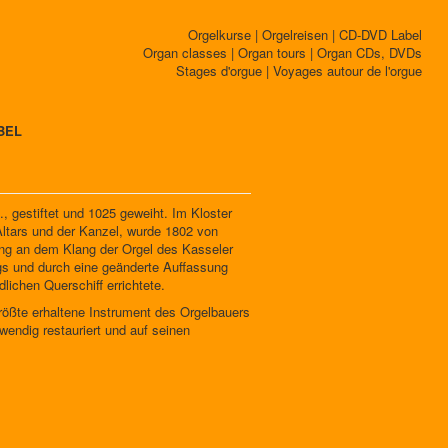
Orgelkurse | Orgelreisen | CD-DVD Label
Organ classes | Organ tours | Organ CDs, DVDs
Stages d'orgue | Voyages autour de l'orgue
BEL
, gestiftet und 1025 geweiht. Im Kloster
Altars und der Kanzel, wurde 1802 von
ang an dem Klang der Orgel des Kasseler
gs und durch eine geänderte Auffassung
lichen Querschiff errichtete.
größte erhaltene Instrument des Orgelbauers
wendig restauriert und auf seinen