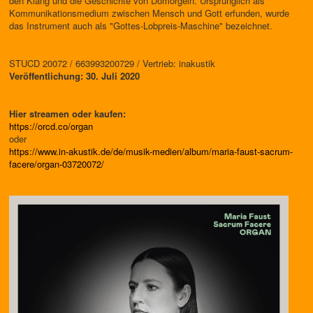
den Klang und die Geschichte von Domorgeln. Ursprünglich als
Kommunikationsmedium zwischen Mensch und Gott erfunden, wurde
das Instrument auch als "Gottes-Lobpreis-Maschine" bezeichnet.
STUCD 20072 / 663993200729 / Vertrieb: inakustik
Veröffentlichung: 30. Juli 2020
Hier streamen oder kaufen:
https://orcd.co/organ
oder
https://www.in-akustik.de/de/musik-medien/album/maria-faust-sacrum-
facere/organ-03720072/