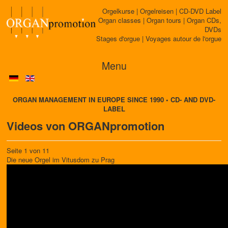
Orgelkurse | Orgelreisen | CD-DVD Label
Organ classes | Organ tours | Organ CDs,
DVDs
Stages d'orgue | Voyages autour de l'orgue
Menu
ORGAN MANAGEMENT IN EUROPE SINCE 1990 • CD- AND DVD-
LABEL
Videos von ORGANpromotion
Seite 1 von 11
Die neue Orgel im Vitusdom zu Prag