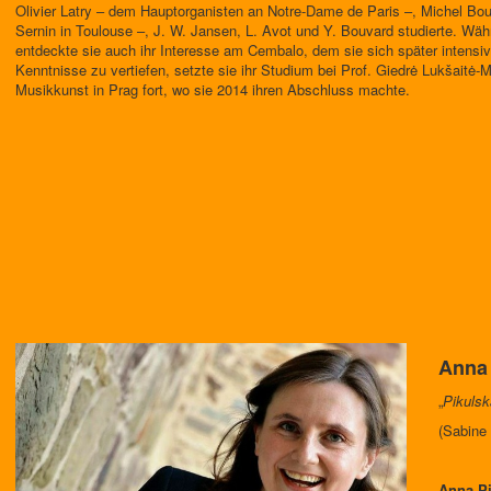
Olivier Latry – dem Hauptorganisten an Notre-Dame de Paris –, Michel Bo
Sernin in Toulouse –, J. W. Jansen, L. Avot und Y. Bouvard studierte. Währ
entdeckte sie auch ihr Interesse am Cembalo, dem sie sich später intensi
Kenntnisse zu vertiefen, setzte sie ihr Studium bei Prof. Giedrė Lukšaitė
Musikkunst in Prag fort, wo sie 2014 ihren Abschluss machte.
Anna 
„
Pikulsk
(Sabine 
Anna Pi