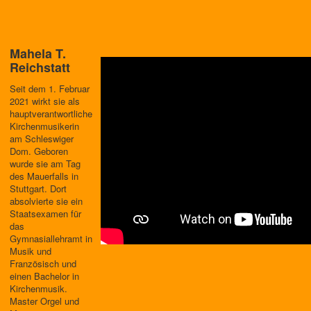
Mahela T.
Reichstatt
Seit dem 1. Februar
2021 wirkt sie als
hauptverantwortliche
Kirchenmusikerin
am Schleswiger
Dom. Geboren
wurde sie am Tag
des Mauerfalls in
Stuttgart. Dort
absolvierte sie ein
Staatsexamen für
das
Gymnasiallehramt in
Musik und
Französisch und
einen Bachelor in
Kirchenmusik.
Master Orgel und