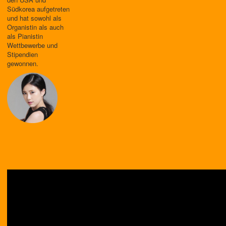
Südkorea aufgetreten
und hat sowohl als
Organistin als auch
als Pianistin
Wettbewerbe und
Stipendien
gewonnen.