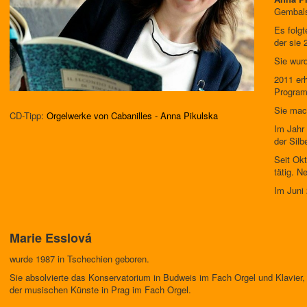
Gembals
Es folg
der sie
Sie wurd
2011 er
Program
Sie mac
CD-Tipp:
Orgelwerke von Cabanilles - Anna Pikulska
Im Jahr 
der Sil
Seit Okt
tätig. N
Im Juni 
Marie Esslová
wurde 1987 in Tschechien geboren.
Sie absolvierte das Konservatorium in Budweis im Fach Orgel und Klavier
der musischen Künste in Prag im Fach Orgel.