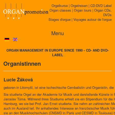
Orgelkurse | Orgelreisen | CD-DVD Label
Organ classes | Organ tours | Organ CDs,
DVDs
Stages d'orgue | Voyages autour de l'orgue
Menu
ORGAN MANAGEMENT IN EUROPE SINCE 1990 • CD- AND DVD-
LABEL
Organistinnen
Lucie Žáková
geboren in Litomyšl, ist eine tschechische Cembalistin und Organistin, die 
Sie studierte Orgel an der Akademie für Musik und darstellende Künste in 
Jaroslav Tůma. Während ihres Studiums erhielt sie ein Stipendium für die 
Hamburg, wo sie bei Prof. Jan Ernst studierte. Sie nahm an zahlreichen Me
auch im Ausland teil. Ihr anhaltendes Interesse an französischer Musik fü
sie an den Musikhochschulen (CNSMD in Paris und CESMD in Toulouse) b