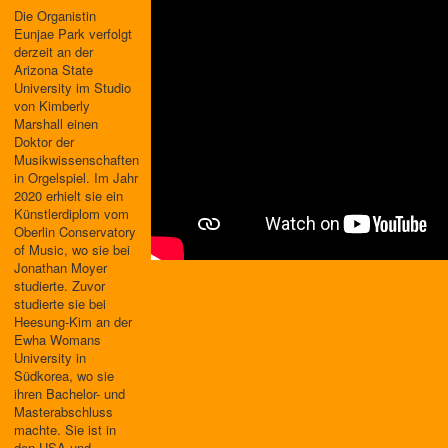
Die Organistin
Eunjae Park verfolgt
derzeit an der
Arizona State
University im Studio
von Kimberly
Marshall einen
Doktor der
Musikwissenschaften
in Orgelspiel. Im Jahr
2020 erhielt sie ein
Künstlerdiplom vom
Oberlin Conservatory
of Music, wo sie bei
Jonathan Moyer
studierte. Zuvor
studierte sie bei
Heesung-Kim an der
Ewha Womans
University in
Südkorea, wo sie
ihren Bachelor- und
Masterabschluss
machte. Sie ist in
den USA und