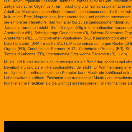
Die Tiroler Organistin Elisabeth Hubmann, zurzeit aktiv in Genf, beschäftig
zeitgenössischer Orgelmusik, um Forschung und Transdisziplinarität in der W
Arbeit als Musikwissenschaftlerin erforscht sie insbesondere die Schnittst
kulturellem Erbe, Hörpraktiken, Instrumentenbau und gelebter, praxisorientie
sie ein breites Repertoire, das von alter bis zu zeitgenössischer Musik auf
Tasteninstrumenten reicht. Sie tritt regelmäßig in internationalen Konzertse
Amsterdam (NL), Schnitgertage Ganderkesee (D), Schwaz Silberstadt Org
Amsterdam (NL), Lunchconcerten Waalsekerk (NL), Kaasmarktconcerten in
Belo Horizonte (BRA), musik+ (AUT), Musée suisse de l´orgue Roche (CH),
Orgues (FR), Carinthischer Sommer (AUT), Cathédrale d´Annecy (FR), St. 
Temple d’Aubonne (FR), Internationale Orgelwoche Paderborn (D), u.v.m.
Musik und Kunst stellen sich ihr weniger als ein Beruf dar, sondern viel eh
Bereitschaft, und als ein Perzeptionsfilter, der nicht nur Wahrnehmung erle
ermöglicht. Im anthropologischen Komplex kann Musik ein Schlüssel sein,
Lebenswelten zu öffnen. Fasziniert von traditioneller Musik und Umweltinit
künstlerische Praktiken als die wichtigsten Ressourcen für nachhaltiges 