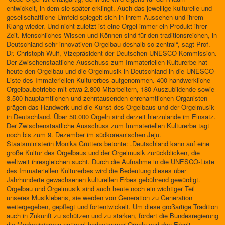
entwickelt, in dem sie später erklingt. Auch das jeweilige kulturelle und
gesellschaftliche Umfeld spiegelt sich in ihrem Aussehen und ihrem
Klang wieder. Und nicht zuletzt ist eine Orgel immer ein Produkt ihrer
Zeit. Menschliches Wissen und Können sind für den traditionsreichen, in
Deutschland sehr innovativen Orgelbau deshalb so zentral“, sagt Prof.
Dr. Christoph Wulf, Vizepräsident der Deutschen UNESCO-Kommission.
Der Zwischenstaatliche Ausschuss zum Immateriellen Kulturerbe hat
heute den Orgelbau und die Orgelmusik in Deutschland in die UNESCO-
Liste des Immateriellen Kulturerbes aufgenommen. 400 handwerkliche
Orgelbaubetriebe mit etwa 2.800 Mitarbeitern, 180 Auszubildende sowie
3.500 hauptamtlichen und zehntausenden ehrenamtlichen Organisten
prägen das Handwerk und die Kunst des Orgelbaus und der Orgelmusik
in Deutschland. Über 50.000 Orgeln sind derzeit hierzulande im Einsatz.
Der Zwischenstaatliche Ausschuss zum Immateriellen Kulturerbe tagt
noch bis zum 9. Dezember im südkoreanischen Jeju.
Staatsministerin Monika Grütters betonte: „Deutschland kann auf eine
große Kultur des Orgelbaus und der Orgelmusik zurückblicken, die
weltweit ihresgleichen sucht. Durch die Aufnahme in die UNESCO-Liste
des Immateriellen Kulturerbes wird die Bedeutung dieses über
Jahrhunderte gewachsenen kulturellen Erbes gebührend gewürdigt.
Orgelbau und Orgelmusik sind auch heute noch ein wichtiger Teil
unseres Musiklebens, sie werden von Generation zu Generation
weitergegeben, gepflegt und fortentwickelt. Um diese großartige Tradition
auch in Zukunft zu schützen und zu stärken, fördert die Bundesregierung
die Modernisierung national bedeutsamer Orgeln und den Erhalt