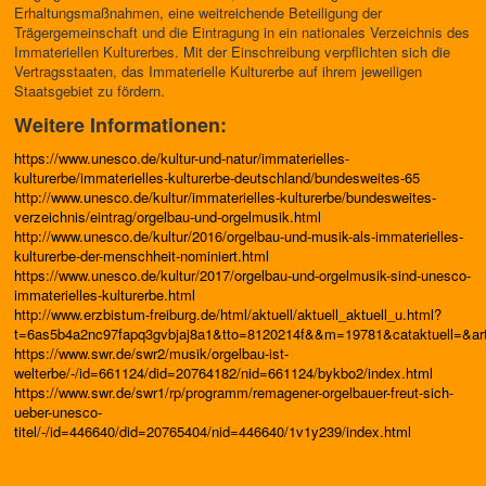
Erhaltungsmaßnahmen, eine weitreichende Beteiligung der
Trägergemeinschaft und die Eintragung in ein nationales Verzeichnis des
Immateriellen Kulturerbes. Mit der Einschreibung verpflichten sich die
Vertragsstaaten, das Immaterielle Kulturerbe auf ihrem jeweiligen
Staatsgebiet zu fördern.
Weitere Informationen:
https://www.unesco.de/kultur-und-natur/immaterielles-
kulturerbe/immaterielles-kulturerbe-deutschland/bundesweites-65
http://www.unesco.de/kultur/immaterielles-kulturerbe/bundesweites-
verzeichnis/eintrag/orgelbau-und-orgelmusik.html
http://www.unesco.de/kultur/2016/orgelbau-und-musik-als-immaterielles-
kulturerbe-der-menschheit-nominiert.html
https://www.unesco.de/kultur/2017/orgelbau-und-orgelmusik-sind-unesco-
immaterielles-kulturerbe.html
http://www.erzbistum-freiburg.de/html/aktuell/aktuell_aktuell_u.html?
t=6as5b4a2nc97fapq3gvbjaj8a1&tto=8120214f&&m=19781&cataktuell=&arti
https://www.swr.de/swr2/musik/orgelbau-ist-
welterbe/-/id=661124/did=20764182/nid=661124/bykbo2/index.html
https://www.swr.de/swr1/rp/programm/remagener-orgelbauer-freut-sich-
ueber-unesco-
titel/-/id=446640/did=20765404/nid=446640/1v1y239/index.html