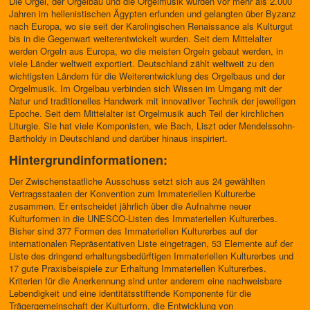
Die Orgel, der Orgelbau und die Orgelmusik wurden vor mehr als 2.000
Jahren im hellenistischen Ägypten erfunden und gelangten über Byzanz
nach Europa, wo sie seit der Karolingischen Renaissance als Kulturgut
bis in die Gegenwart weiterentwickelt wurden. Seit dem Mittelalter
werden Orgeln aus Europa, wo die meisten Orgeln gebaut werden, in
viele Länder weltweit exportiert. Deutschland zählt weltweit zu den
wichtigsten Ländern für die Weiterentwicklung des Orgelbaus und der
Orgelmusik. Im Orgelbau verbinden sich Wissen im Umgang mit der
Natur und traditionelles Handwerk mit innovativer Technik der jeweiligen
Epoche. Seit dem Mittelalter ist Orgelmusik auch Teil der kirchlichen
Liturgie. Sie hat viele Komponisten, wie Bach, Liszt oder Mendelssohn-
Bartholdy in Deutschland und darüber hinaus inspiriert.
Hintergrundinformationen:
Der Zwischenstaatliche Ausschuss setzt sich aus 24 gewählten
Vertragsstaaten der Konvention zum Immateriellen Kulturerbe
zusammen. Er entscheidet jährlich über die Aufnahme neuer
Kulturformen in die UNESCO-Listen des Immateriellen Kulturerbes.
Bisher sind 377 Formen des Immateriellen Kulturerbes auf der
internationalen Repräsentativen Liste eingetragen, 53 Elemente auf der
Liste des dringend erhaltungsbedürftigen Immateriellen Kulturerbes und
17 gute Praxisbeispiele zur Erhaltung Immateriellen Kulturerbes.
Kriterien für die Anerkennung sind unter anderem eine nachweisbare
Lebendigkeit und eine identitätsstiftende Komponente für die
Trägergemeinschaft der Kulturform, die Entwicklung von