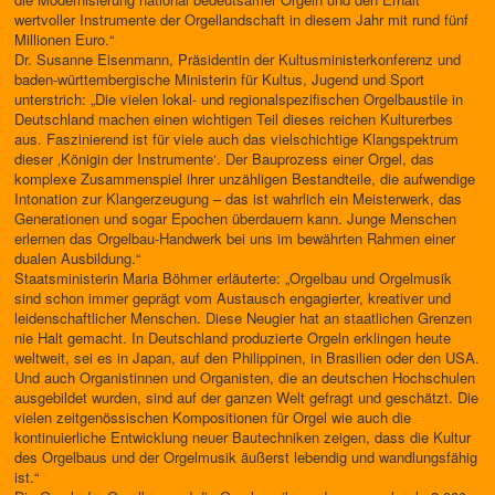
wertvoller Instrumente der Orgellandschaft in diesem Jahr mit rund fünf
Millionen Euro.“
Dr. Susanne Eisenmann, Präsidentin der Kultusministerkonferenz und
baden-württembergische Ministerin für Kultus, Jugend und Sport
unterstrich: „Die vielen lokal- und regionalspezifischen Orgelbaustile in
Deutschland machen einen wichtigen Teil dieses reichen Kulturerbes
aus. Faszinierend ist für viele auch das vielschichtige Klangspektrum
dieser ‚Königin der Instrumente‘. Der Bauprozess einer Orgel, das
komplexe Zusammenspiel ihrer unzähligen Bestandteile, die aufwendige
Intonation zur Klangerzeugung – das ist wahrlich ein Meisterwerk, das
Generationen und sogar Epochen überdauern kann. Junge Menschen
erlernen das Orgelbau-Handwerk bei uns im bewährten Rahmen einer
dualen Ausbildung.“
Staatsministerin Maria Böhmer erläuterte: „Orgelbau und Orgelmusik
sind schon immer geprägt vom Austausch engagierter, kreativer und
leidenschaftlicher Menschen. Diese Neugier hat an staatlichen Grenzen
nie Halt gemacht. In Deutschland produzierte Orgeln erklingen heute
weltweit, sei es in Japan, auf den Philippinen, in Brasilien oder den USA.
Und auch Organistinnen und Organisten, die an deutschen Hochschulen
ausgebildet wurden, sind auf der ganzen Welt gefragt und geschätzt. Die
vielen zeitgenössischen Kompositionen für Orgel wie auch die
kontinuierliche Entwicklung neuer Bautechniken zeigen, dass die Kultur
des Orgelbaus und der Orgelmusik äußerst lebendig und wandlungsfähig
ist.“