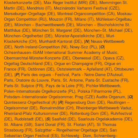
Klosterkonzerte (DE), Max Reger Institut (MRI) (DE), Memmingen St.
Martin (DE), Mendrisio (IT), Mezinárodni Varhanni Festival (CZE),
Merseburger–Orgeltage (DE), Montreal-Organcompetition (CA), Moskau-
Organ Competition (RU), Mouzon (FR), Milano (IT), Mühleisen-Orgelbau
(DE), München – Bachwettbewerb (DE), München – Bischofskirche St.
Matthäus (DE), München St. Margaret (DE), München–St. Michael (DE),
München–Orgelherbst (DE), Münster-Apostelkirche (DE), Muri-
Klosterkirche (CH), Murrhardt-Kantorat (DE),
|N|
Neuss-Wettbewerb
(DE), North-Ireland-Competition (NI), Nowy-Scz (PL),
|O|
Ochsenhausen–ISAM International Summer Academy of Music,
Obermarchtal-Münster-Konzerte (DE), Oberwesel (DE), Opava (CZ),
Orgeltag Deutschland (DE), Orgue en Champagne (FR), Orgue en
France (FR), Ostönnen (DE), Oststeiermark – Apfelland (AT), Ottobeuren
(DE),
|P|
Paris des orgues - Festival, Paris - Notre-Dame D'Auteuil,
Paris, Oratoire du Louvre, Paris, St. Antoine, Paris-St. Eustache (FR),
Paris-St. Sulpice (FR), Pays de la Loire (FR), Pichler-Wettbewerb,
Polen–Internationale Orgelkonzerte (PL), Polska Filharmonie (PL),
Potsdam–Internationaler Orgelsommer, Prag (CZE) Audite Organum,
|Q|
Quintessenz-Orgelfestival (A)
|R|
Regensburg Dom (DE), Reutlingen –
Orgelsommer (DE), Romainmôtier (CH), Rheinberger-Wettbewerb Vaduz,
Rheinland-Pfalz Kultursommer (DE), Rottenburg-Dom (DE), Ruhrfestival
(DE), Rudolstadt (DE),
|S|
Saalfeld (DE), Saarlouis-Orgelakademie (DE),
St. Albans (GB), Saint Donat (FR), St. Florian (AT), St Thomas
Strasbourg (FR), Salzgitter – Ringelheimer Orgeltage (DE), San
Sebastian Organ Festival (ES), Schleswig - Dom, Schramberg–