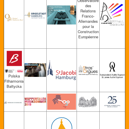
Observ
atoire
des
Relations
Franco-
Allemandes
pour la
Construction
Européenne
Polska
Filharmonia
Bałtycka