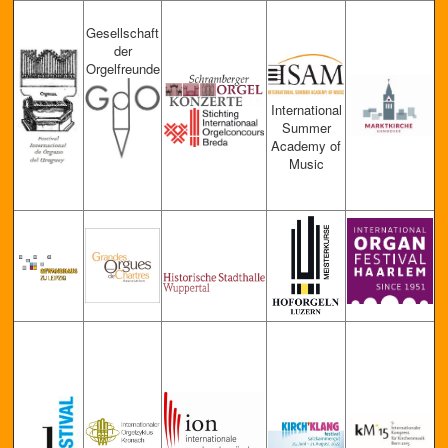
Gese
lls
chaft
der
Orgelfreunde
International
Summer
Academy of
Music