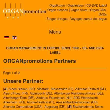
Orgelkurse | Orgelreisen | CD-DVD Label
Organ classes | Organ tours | Organ CDs,
DVDs
Stages d'orgue | Voyages autour de l'orgue
Menu
ORGAN MANAGEMENT IN EUROPE SINCE 1990 • CD- AND DVD-
LABEL
ORGANpromotions Partners
Page 1 of 2
Unsere Partner:
|A|
Alden Biesen (BE), Albstadt, Alessandria (IT), Alkmaar-Festival (NL),
Alpe d´Huez (FR), Alpirsbach (DE), Altenburger Residenzschloss (DE),
Altenberger-Dom (DE), Ambitus Foundation (NL), ARD-Wettbewerb,
Arlesheim (CH), Arona–Festival (IT), Arosa-Musikfestwochen (CH),
Atlanata Competition (USA), Augsburg (DE),
|B|
Bachakademie Seine