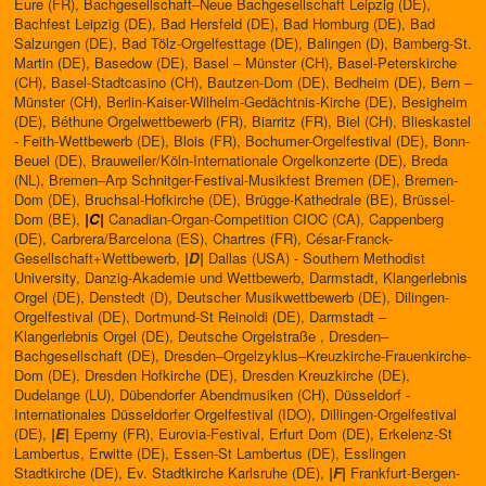
Eure (FR), Bachgesellschaft–Neue Bachgesellschaft Leipzig (DE),
Bachfest Leipzig (DE), Bad Hersfeld (DE), Bad Homburg (DE), Bad
Salzungen (DE), Bad Tölz-Orgelfesttage (DE), Balingen (D), Bamberg-St.
Martin (DE), Basedow (DE), Basel – Münster (CH), Basel-Peterskirche
(CH), Basel-Stadtcasino (CH), Bautzen-Dom (DE), Bedheim (DE), Bern –
Münster (CH), Berlin-Kaiser-Wilhelm-Gedächtnis-Kirche (DE), Besigheim
(DE), Béthune Orgelwettbewerb (FR), Biarritz (FR), Biel (CH), Blieskastel
- Feith-Wettbewerb (DE), Blois (FR), Bochumer-Orgelfestival (DE), Bonn-
Beuel (DE), Brauweiler/Köln-Internationale Orgelkonzerte (DE), Breda
(NL), Bremen–Arp Schnitger-Festival-Musikfest Bremen (DE), Bremen-
Dom (DE), Bruchsal-Hofkirche (DE), Brügge-Kathedrale (BE), Brüssel-
Dom (BE),
|C|
Canadian-Organ-Competition CIOC (CA), Cappenberg
(DE), Carbrera/Barcelona (ES), Chartres (FR), César-Franck-
Gesellschaft+Wettbewerb,
|D|
Dallas (USA) - Southern Methodist
University, Danzig-Akademie und Wettbewerb, Darmstadt, Klangerlebnis
Orgel (DE), Denstedt (D), Deutscher Musikwettbewerb (DE), Dilingen-
Orgelfestival (DE), Dortmund-St Reinoldi (DE), Darmstadt –
Klangerlebnis Orgel (DE), Deutsche Orgelstraße , Dresden–
Bachgesellschaft (DE), Dresden–Orgelzyklus–Kreuzkirche-Frauenkirche-
Dom (DE), Dresden Hofkirche (DE), Dresden Kreuzkirche (DE),
Dudelange (LU), Dübendorfer Abendmusiken (CH), Düsseldorf -
Internationales Düsseldorfer Orgelfestival (IDO), Dillingen-Orgelfestival
(DE),
|E|
Eperny (FR), Eurovia-Festival, Erfurt Dom (DE), Erkelenz-St
Lambertus, Erwitte (DE), Essen-St Lambertus (DE), Esslingen
Stadtkirche (DE), Ev. Stadtkirche Karlsruhe (DE),
|F|
Frankfurt-Bergen-