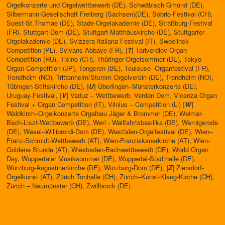
Orgelkonzerte und Orgelwettbewerb (DE), Schwäbisch Gmünd (DE),
Silbermann-Gesellschaft Freiberg (Sachsen)(DE), Sobrio-Festival (CH),
Soest-St.Thomae (DE), Stade-Orgelakademie (DE), Straßburg-Festival
(FR), Stuttgart-Dom (DE), Stuttgart-Matthäuskirche (DE), Stuttgarter
Orgelakademie (DE), Svizzera Italiana Festival (IT), Sweelinck-
Competition (PL), Sylvans-Abbaye (FR),
|T|
Tariverdiev Organ
Competition (RU), Ticino (CH), Thüringer-Orgelsommer (DE), Tokyo-
Organ-Competition (JP), Tongeren (BE), Toulouse- Organfestival (FR),
Trondheim (NO), Trittenheim/Stumm Orgelverein (DE), Trondheim (NO),
Tübingen-Stiftskirche (DE),
|U|
Überlingen–Münsterkonzerte (DE),
Uruguay-Festival,
|V|
Vaduz – Wettbewerb, Verden Dom, Vicenza Organ
Festival + Organ Competition (IT), Vilnius – Competition (Li)
|W|
Waldkirch–Orgelkonzerte Orgelbau Jäger & Brommer (DE), Weimar-
Bach-Liszt-Wettbewerb (DE), Werl - Wallfahrtsbasilika (DE), Wernigerode
(DE), Wesel–Willibrordi-Dom (DE), Westfalen-Orgelfestival (DE), Wien–
Franz-Schmidt-Wettbewerb (AT), Wien-Franziskanerkirche (AT), Wien-
Goldene Stunde (AT), Wiesbaden-Bachwettbewerb (DE), World Organ
Day, Wuppertaler Musiksommer (DE), Wuppertal-Stadthalle (DE),
Würzburg-Augustinerkirche (DE), Würzburg-Dom (DE),
|Z|
Ziersdorf-
Orgelkunst (AT), Zürich Tonhalle (CH), Zürich–Kunst-Klang-Kirche (CH),
Zürich – Neumünster (CH), Zwillbrock (DE)