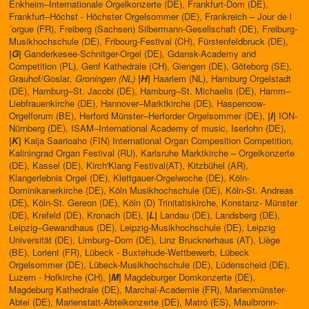
Enkheim–Internationale Orgelkonzerte (DE), Frankfurt-Dom (DE),
Frankfurt–Höchst - Höchster Orgelsommer (DE), Frankreich – Jour de l
´orgue (FR), Freiberg (Sachsen) Silbermann-Gesellschaft (DE), Freiburg-
Musikhochschule (DE), Fribourg-Festival (CH), Fürstenfeldbruck (DE),
|G|
Ganderkesee-Schnitger-Orgel (DE), Gdansk-Academy and
Competition (PL), Genf Kathedrale (CH), Giengen (DE), Göteborg (SE),
Grauhof/Goslar
, Groningen (NL)
|H|
Haarlem (NL), Hamburg Orgelstadt
(DE), Hamburg–St. Jacobi (DE), Hamburg–St. Michaelis (DE), Hamm–
Liebfrauenkirche (DE), Hannover–Marktkirche (DE), Haspenoow-
Orgelforum (BE), Herford Münster–Herforder Orgelsommer (DE),
|I|
ION-
Nürnberg (DE), ISAM–International Academy of music, Iserlohn (DE),
|K|
Kaija Saarioaho (FIN) International Organ Compesition Competition,
Kaliningrad Organ Festival (RU), Karlsruhe Marktkirche – Orgelkonzerte
(DE), Kassel (DE), Kirch'Klang Festival(AT), Kitzbühel (AR),
Klangerlebnis Orgel (DE), Klettgauer-Orgelwoche (DE), Köln-
Dominikanerkirche (DE), Köln Musikhochschule (DE), Köln-St. Andreas
(DE), Köln-St. Gereon (DE), Köln (D) Trinitatiskirche, Konstanz- Münster
(DE), Krefeld (DE), Kronach (DE),
|L|
Landau (DE), Landsberg (DE),
Leipzig–Gewandhaus (DE), Leipzig-Musikhochschule (DE), Leipzig
Universität (DE), Limburg–Dom (DE), Linz Brucknerhaus (AT), Liège
(BE), Lorient (FR), Lübeck - Buxtehude-Wettbewerb, Lübeck
Orgelsommer (DE), Lübeck-Musikhochschule (DE), Lüdenscheid (DE),
Luzern - Hofkirche (CH),
|M|
Magdeburger Domkonzerte (DE),
Magdeburg Kathedrale (DE), Marchal-Academie (FR), Marienmünster-
Abtei (DE), Marienstatt-Abteikonzerte (DE), Matró (ES), Maulbronn-