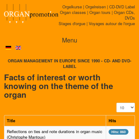
Orgelkurse | Orgelreisen | CD-DVD Label
Organ classes | Organ tours | Organ CDs,
DVDs
Stages d'orgue | Voyages autour de l'orgue
Menu
ORGAN MANAGEMENT IN EUROPE SINCE 1990 • CD- AND DVD-
LABEL
Facts of interest or worth
knowing on the theme of the
organ
Display #
Title
Hits
Reflections on ties and note durations in organ music
Hits: 860
(Christophe Mantoux)