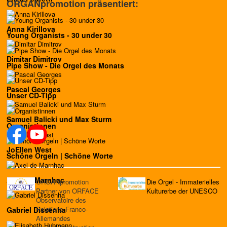
ORGANpromotion präsentiert:
Anna Kirillova
Young Organists - 30 under 30
Dimitar Dimitrov
Pipe Show - Die Orgel des Monats
Pascal Georges
Unser CD-Tipp
Samuel Balicki und Max Sturm
Organistinnen
JoEllen West
Schöne Orgeln | Schöne Worte
Axel de Marnhac
ORGANpromotion
Die Orgel - Immaterielles
Partner von ORFACE
Kulturerbe der UNESCO
Observatoire des
Relations Franco-
Gabriel Dissenha
Allemandes