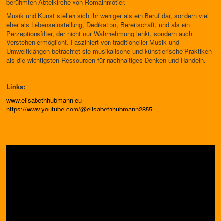
berühmten Abteikirche von Romainmôtier.
Musik und Kunst stellen sich ihr weniger als ein Beruf dar, sondern viel
eher als Lebenseinstellung, Dedikation, Bereitschaft, und als ein
Perzeptionsfilter, der nicht nur Wahrnehmung lenkt, sondern auch
Verstehen ermöglicht. Fasziniert von traditioneller Musik und
Umweltklängen betrachtet sie musikalische und künstlerische Praktiken
als die wichtigsten Ressourcen für nachhaltiges Denken und Handeln.
Links:
www.elisabethhubmann.eu
https://www.youtube.com/@elisabethhubmann2855