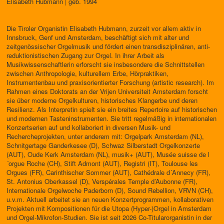
Elisabeth Hubmann | geb. 1994
Die Tiroler Organistin Elisabeth Hubmann, zurzeit vor allem aktiv in
Innsbruck, Genf und Amsterdam, beschäftigt sich mit alter und
zeitgenössischer Orgelmusik und fördert einen transdisziplinären, anti-
reduktionistischen Zugang zur Orgel. In ihrer Arbeit als
Musikwissenschaftlerin erforscht sie insbesondere die Schnittstellen
zwischen Anthropologie, kulturellem Erbe, Hörpraktiken,
Instrumentenbau und praxisorientierter Forschung (artistic research). Im
Rahmen eines Doktorats an der Vrijen Universiteit Amsterdam forscht
sie über moderne Orgelkulturen, historisches Klangerbe und deren
Resilienz. Als Interpretin spielt sie ein breites Repertoire auf historischen
und modernen Tasteninstrumenten. Sie tritt regelmäßig in internationalen
Konzertserien auf und kollaboriert in diversen Musik- und
Rechercheprojekten, unter anderem mit: Orgelpark Amsterdam (NL),
Schnitgertage Ganderkesee (D), Schwaz Silberstadt Orgelkonzerte
(AUT), Oude Kerk Amsterdam (NL), musik+ (AUT), Musée suisse de l
´orgue Roche (CH), Stift Admont (AUT), Registri (IT), Toulouse les
Orgues (FR), Carinthischer Sommer (AUT), Cathédrale d´Annecy (FR),
St. Antonius Oberkassel (D), Verspérales Temple d’Aubonne (FR),
Internationale Orgelwoche Paderborn (D), Sound Rebellion, VRVN (CH),
u.v.m. Aktuell arbeitet sie an neuen Konzertprogrammen, kollaborativen
Projekten mit Kompositionen für die Utopa (Hyper-)Orgel in Amsterdam
und Orgel-Mikrofon-Studien. Sie ist seit 2026 Co-Titularorganistin in der