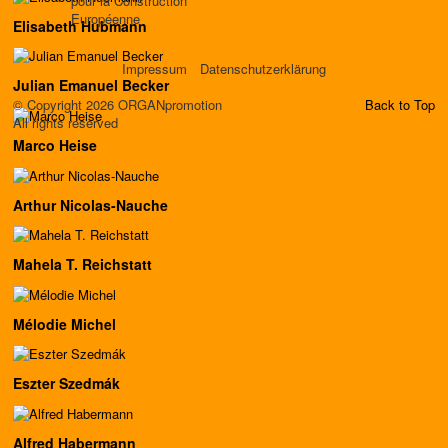
pour la Construction
Européenne
Elisabeth Hubmann
Impressum
Datenschutzerklärung
Julian Emanuel Becker
© Copyright 2026 ORGANpromotion
Back to Top
All rights reserved
Marco Heise
Arthur Nicolas-Nauche
Mahela T. Reichstatt
Mélodie Michel
Eszter Szedmák
Alfred Habermann