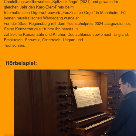
Chorleitungswettbewerbes „Spitzenklänge“ (2021) und gewann im
gleichen Jahr den Karg-Elert-Preis beim
Internationalen Orgelwettbewerb „Faszination Orgel“ in Mannheim. Für
seinen musikalischen Werdegang wurde er
von der Stadt Regensburg mit dem Hochschulpreis 2024 ausgezeichnet.
Seine Konzerttätigkeit führte ihn bereits in
zahlreiche Konzertsäle und Kirchen Deutschlands sowie nach England,
Frankreich, Schweiz, Österreich, Ungarn und
Tschechien.
Hörbeispiel: