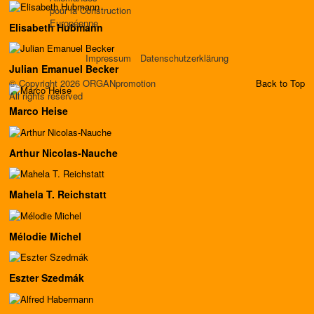
pour la Construction
Européenne
Elisabeth Hubmann
Impressum
Datenschutzerklärung
Julian Emanuel Becker
© Copyright 2026 ORGANpromotion
Back to Top
All rights reserved
Marco Heise
Arthur Nicolas-Nauche
Mahela T. Reichstatt
Mélodie Michel
Eszter Szedmák