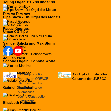
Young Organists - 30 under 30
Dimitar Dimitrov
Pipe Show - Die Orgel des Monats
Pascal Georges
Unser CD-Tipp
Samuel Balicki und Max Sturm
Organistinnen
JoEllen West
Schöne Orgeln | Schöne Worte
Axel de Marnhac
ORGANpromotion
Die Orgel - Immaterielles
Partner von ORFACE
Kulturerbe der UNESCO
Observatoire des
Relations Franco-
Gabriel Dissenha
Allemandes
pour la Construction
Européenne
Elisabeth Hubmann