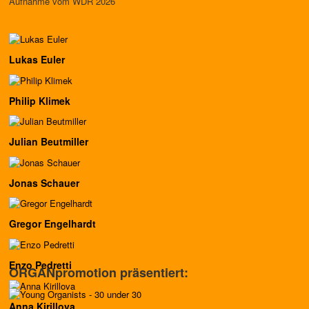
Aufnahme vom WDR 2026
Lukas Euler
Philip Klimek
Julian Beutmiller
Jonas Schauer
Gregor Engelhardt
Enzo Pedretti
ORGANpromotion präsentiert:
Anna Kirillova