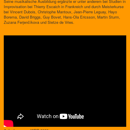
Seine musikalische Ausbildung ergänzte er unter anderem bei Studien in
Improvisation bei Thierry Escaich in Frankreich und durch Meisterkurse
bei Vincent Dubois, Christophe Mantoux, Jean-Pierre Leguay, Hayo
Borema, David Briggs, Guy Bovet, Hans-Ola Ericsson, Martin Sturm,
Zuzana Ferjenčíkova und Sietze de Vries.