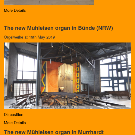
More Details
The new Muhleisen organ in Bünde (NRW)
Orgelweihe at 19th May 2019
Disposition
More Details
The new Mühleisen organ in Murrhardt