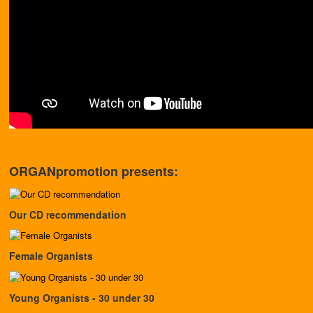
ORGANpromotion presents:
Our CD recommendation
Female Organists
Young Organists - 30 under 30