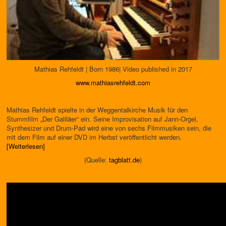
Mathias Rehfeldt | Born 1986| Video published in 2017
www.mathiasrehfeldt.com
Mathias Rehfeldt spielte in der Weggentalkirche Musik für den
Stummfilm „Der Galiläer“ ein. Seine Improvisation auf Jann-Orgel,
Synthesizer und Drum-Pad wird eine von sechs Filmmusiken sein, die
mit dem Film auf einer DVD im Herbst veröffentlicht werden.
[Weiterlesen]
(Quelle:
tagblatt.de
)